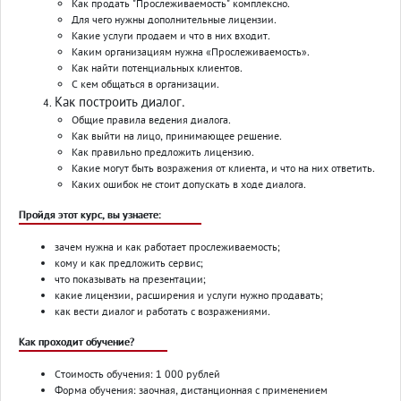
Как продать "Прослеживаемость" комплексно.
Для чего нужны дополнительные лицензии.
Какие услуги продаем и что в них входит.
Каким организациям нужна «Прослеживаемость».
Как найти потенциальных клиентов.
С кем общаться в организации.
Как построить диалог.
Общие правила ведения диалога.
Как выйти на лицо, принимающее решение.
Как правильно предложить лицензию.
Какие могут быть возражения от клиента, и что на них ответить.
Каких ошибок не стоит допускать в ходе диалога.
Пройдя этот курс, вы узнаете:
зачем нужна и как работает прослеживаемость;
кому и как предложить сервис;
что показывать на презентации;
какие лицензии, расширения и услуги нужно продавать;
как вести диалог и работать с возражениями.
Как проходит обучение?
Стоимость обучения: 1 000 рублей
Форма обучения: заочная, дистанционная с применением