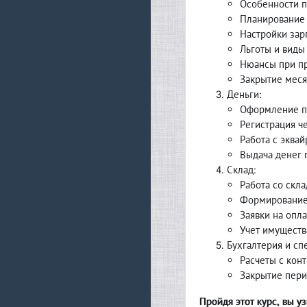
Особенности п
Планирование 
Настройки зар
Льготы и виды
Нюансы при пр
Закрытие меся
Деньги:
Оформление п
Регистрация че
Работа с эква
Выдача денег 
Склад:
Работа со скл
Формирование 
Заявки на опла
Учет имуществ
Бухгалтерия и сп
Расчеты с кон
Закрытие пери
Пройдя этот курс, вы уз