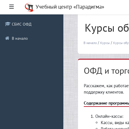
Перейти к основному содержанию
Учебный центр «Парадигма»
Боковая панель
Курсы о
СБИС ОФД
В начало
В начало
Курсы
Курсы обу
ОФД и торг
Расскажем, как работае
поддержку клиентов.
Содержание программы
Онлайн-кассы:
Кассы, виды ка
Работа учетно