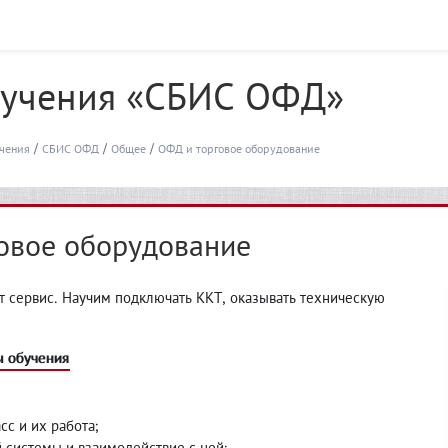
бучения «СБИС ОФД»
чения
СБИС ОФД
Общее
ОФД и торговое оборудование
овое оборудование
т сервис. Научим подключать ККТ, оказывать техническую
 обучения
сс и их работа;
й системы и взаимодействие с ней;