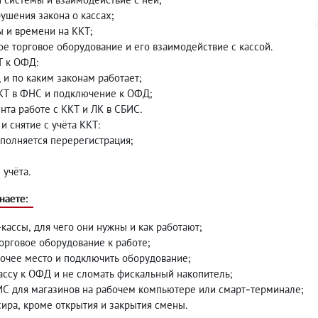
ушения закона о кассах;
ы и времени на ККТ;
е торговое оборудование и его взаимодействие с кассой.
Т к ОФД:
 и по каким законам работает;
КТ в ФНС и подключение к ОФД;
нта работе с ККТ и ЛК в СБИС.
и снятие с учёта ККТ:
ыполняется перерегистрация;
 учёта.
наете:
-кассы, для чего они нужны и как работают;
торговое оборудование к работе;
бочее место и подключить оборудование;
ассу к ОФД и не сломать фискальный накопитель;
ИС для магазинов на рабочем компьютере или смарт-терминале;
сира, кроме открытия и закрытия смены.