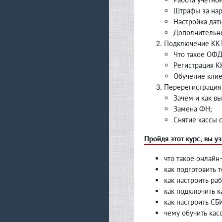
Штрафы за нар
Настройка дат
Дополнительно
Подключение КК
Что такое ОФД
Регистрация К
Обучение клие
Перерегистрация 
Зачем и как в
Замена ФН;
Снятие кассы с
Пройдя этот курс, вы уз
что такое онлайн
как подготовить 
как настроить ра
как подключить к
как настроить СБ
чему обучить кас